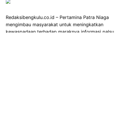
Redaksibengkulu.co.id – Pertamina Patra Niaga
mengimbau masyarakat untuk meningkatkan
kewaspadaan terhadap maraknya informasi palsu
atau hoaks yang beredar dan berpotensi
menimbulkan keresahan. Pihak tak bertanggung
jawab menyebarkan disinformasi yang menyasar
Pertamina dan pemerintah.
Roberth MV Dumatubun, Pj. Corporate Secretary
Pertamina Patra Niaga, menekankan pentingnya
kehati-hatian masyarakat dalam menyaring informasi.
"Masyarakat perlu waspada terhadap hoaks
pembatasan pembelian BBM, pengujian BBM abal-
abal, hingga rekrutmen fiktif yang mencatut nama
Pertamina," tegas Roberth.