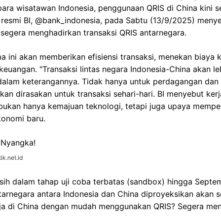
ara wisatawan Indonesia, penggunaan QRIS di China kini s
resmi BI, @bank_indonesia, pada Sabtu (13/9/2025) menye
n segera menghadirkan transaksi QRIS antarnegara.
 ini akan memberikan efisiensi transaksi, menekan biaya k
euangan. "Transaksi lintas negara Indonesia-China akan lebi
dalam keterangannya. Tidak hanya untuk perdagangan dan i
kan dirasakan untuk transaksi sehari-hari. BI menyebut kerj
ukan hanya kemajuan teknologi, tetapi juga upaya mempe
onomi baru.
ik.net.id
sih dalam tahap uji coba terbatas (sandbox) hingga Septe
rnegara antara Indonesia dan China diproyeksikan akan seg
ja di China dengan mudah menggunakan QRIS? Segera menj