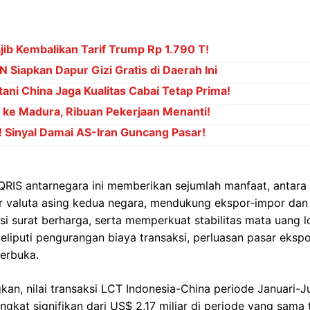
b Kembalikan Tarif Trump Rp 1.790 T!
 Siapkan Dapur Gizi Gratis di Daerah Ini
ani China Jaga Kualitas Cabai Tetap Prima!
" ke Madura, Ribuan Pekerjaan Menanti!
! Sinyal Damai AS-Iran Guncang Pasar!
QRIS antarnegara ini memberikan sejumlah manfaat, antara
valuta asing kedua negara, mendukung ekspor-impor dan i
ksi surat berharga, serta memperkuat stabilitas mata uang l
liputi pengurangan biaya transaksi, perluasan pasar ekspo
terbuka.
n, nilai transaksi LCT Indonesia-China periode Januari-J
ingkat signifikan dari US$ 2,17 miliar di periode yang sama