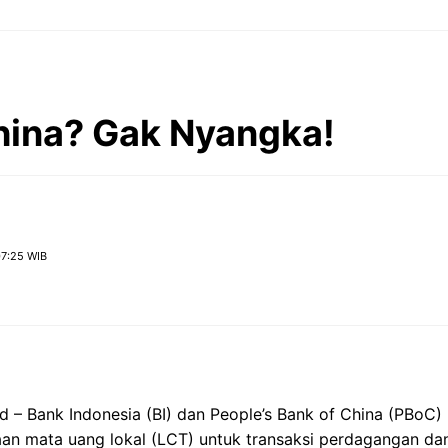
China? Gak Nyangka!
07:25 WIB
id – Bank Indonesia (BI) dan People’s Bank of China (PBo
n mata uang lokal (LCT) untuk transaksi perdagangan dan i