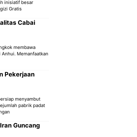
 inisiatif besar
izi Gratis
alitas Cabai
iongkok membawa
si Anhui. Memanfaatkan
an Pekerjaan
 bersiap menyambut
ejumlah pabrik padat
engan
-Iran Guncang