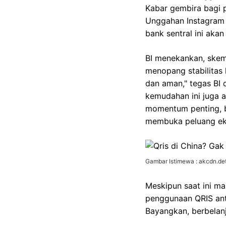
Kabar gembira bagi p
Unggahan Instagram 
bank sentral ini aka
BI menekankan, skema
menopang stabilitas k
dan aman," tegas BI 
kemudahan ini juga a
momentum penting, b
membuka peluang ek
Gambar Istimewa : akcdn.det
Meskipun saat ini ma
penggunaan QRIS anta
Bayangkan, berbelan