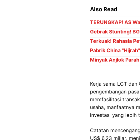
Also Read
TERUNGKAP! AS Waji
Gebrak Stunting! BGN
Terkuak! Rahasia Pet
Pabrik China "Hijrah
Minyak Anjlok Parah
Kerja sama LCT dan 
pengembangan pasar 
memfasilitasi transa
usaha, manfaatnya me
investasi yang lebih 
Catatan mencengangka
US$ 6,23 miliar, men