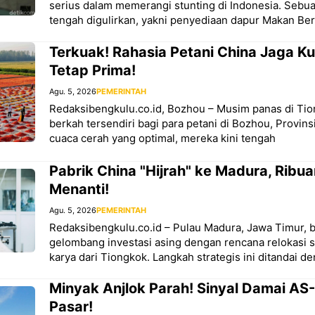
serius dalam memerangi stunting di Indonesia. Sebuah
tengah digulirkan, yakni penyediaan dapur Makan Berg
Terkuak! Rahasia Petani China Jaga Ku
Tetap Prima!
Agu. 5, 2026
PEMERINTAH
Redaksibengkulu.co.id, Bozhou – Musim panas di T
berkah tersendiri bagi para petani di Bozhou, Provin
cuaca cerah yang optimal, mereka kini tengah
Pabrik China "Hijrah" ke Madura, Ribu
Menanti!
Agu. 5, 2026
PEMERINTAH
Redaksibengkulu.co.id – Pulau Madura, Jawa Timur,
gelombang investasi asing dengan rencana relokasi s
karya dari Tiongkok. Langkah strategis ini ditandai d
Minyak Anjlok Parah! Sinyal Damai AS
Pasar!