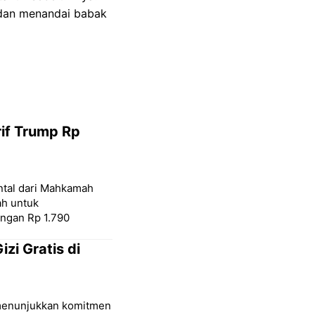
 dan menandai babak
if Trump Rp
tal dari Mahkamah
ah untuk
engan Rp 1.790
zi Gratis di
 menunjukkan komitmen