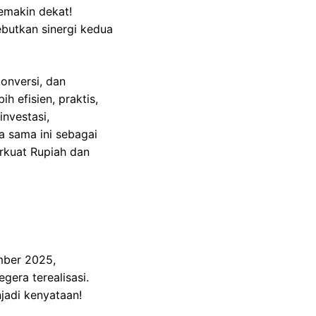
emakin dekat!
butkan sinergi kedua
onversi, dan
h efisien, praktis,
nvestasi,
a sama ini sebagai
rkuat Rupiah dan
mber 2025,
era terealisasi.
adi kenyataan!