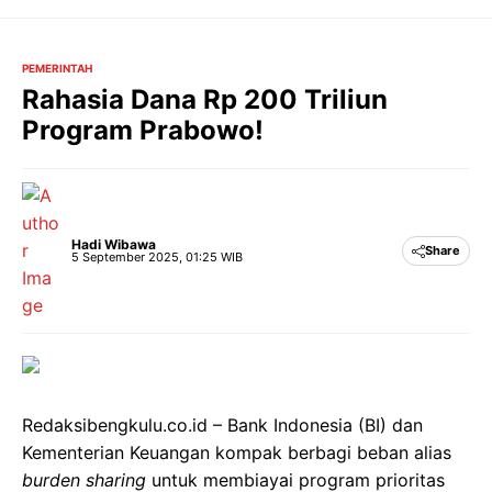
Langsung
ke
isi
PEMERINTAH
Rahasia Dana Rp 200 Triliun
Program Prabowo!
Hadi Wibawa
Share
5 September 2025, 01:25 WIB
Redaksibengkulu.co.id – Bank Indonesia (BI) dan
Kementerian Keuangan kompak berbagi beban alias
burden sharing
untuk membiayai program prioritas