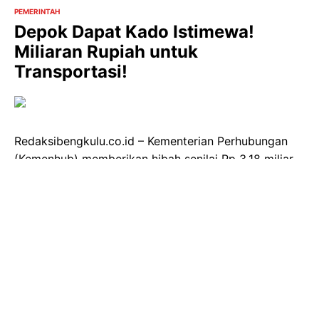
PEMERINTAH
Depok Dapat Kado Istimewa!
Miliaran Rupiah untuk
Transportasi!
Redaksibengkulu.co.id – Kementerian Perhubungan
(Kemenhub) memberikan hibah senilai Rp 3,18 miliar
kepada Pemerintah Kota (Pemkot) Depok. Hibah ini
berupa fasilitas pendukung program Buy The Service
(BTS) Biskita Trans Depok, yang meliputi 11 halte bus,
4 tempat pemberhentian bus, dan 1 unit alat
penerangan jalan tenaga surya. Penyerahan hibah
ditandai dengan penandatanganan perjanjian dan
Berita Acara Serah Terima (BAST) oleh Dirjen
Integrasi Transportasi dan Multimoda Kemenhub,