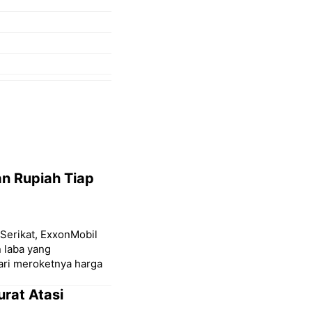
an Rupiah Tiap
Serikat, ExxonMobil
 laba yang
ari meroketnya harga
urat Atasi