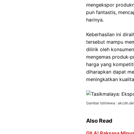
mengekspor produknya
pun fantastis, menca
harinya.
Keberhasilan ini dira
tersebut mampu mema
dilirik oleh konsume
mengemas produk-prod
harga yang kompetiti
diharapkan dapat men
meningkatkan kualit
Gambar Istimewa : akcdn.det
Also Read
GILA! Raksasa Minya