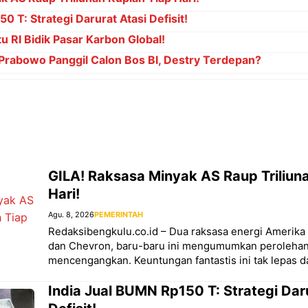
0 T: Strategi Darurat Atasi Defisit!
u RI Bidik Pasar Karbon Global!
abowo Panggil Calon Bos BI, Destry Terdepan?
GILA! Raksasa Minyak AS Raup Triliun
Hari!
Agu. 8, 2026
PEMERINTAH
Redaksibengkulu.co.id – Dua raksasa energi Amerika 
dan Chevron, baru-baru ini mengumumkan perolehan
mencengangkan. Keuntungan fantastis ini tak lepas d
India Jual BUMN Rp150 T: Strategi Dar