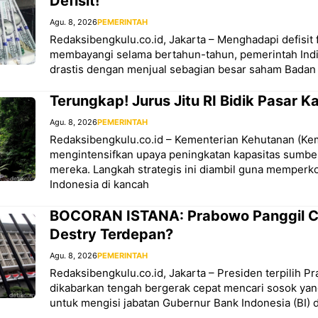
Defisit!
Agu. 8, 2026
PEMERINTAH
Redaksibengkulu.co.id, Jakarta – Menghadapi defisit f
membayangi selama bertahun-tahun, pemerintah Ind
drastis dengan menjual sebagian besar saham Badan
Terungkap! Jurus Jitu RI Bidik Pasar K
Agu. 8, 2026
PEMERINTAH
Redaksibengkulu.co.id – Kementerian Kehutanan (Ke
mengintensifkan upaya peningkatan kapasitas sumbe
mereka. Langkah strategis ini diambil guna memper
Indonesia di kancah
BOCORAN ISTANA: Prabowo Panggil Ca
Destry Terdepan?
Agu. 8, 2026
PEMERINTAH
Redaksibengkulu.co.id, Jakarta – Presiden terpilih 
dikabarkan tengah bergerak cepat mencari sosok ya
untuk mengisi jabatan Gubernur Bank Indonesia (BI) def