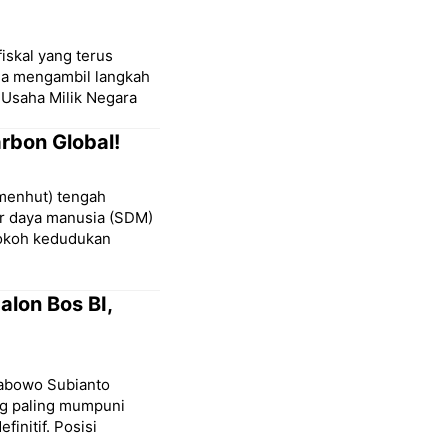
iskal yang terus
ia mengambil langkah
 Usaha Milik Negara
arbon Global!
menhut) tengah
r daya manusia (SDM)
kokoh kedudukan
lon Bos BI,
Prabowo Subianto
ng paling mumpuni
initif. Posisi