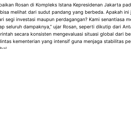
mpaikan Rosan di Kompleks Istana Kepresidenan Jakarta pa
a bisa melihat dari sudut pandang yang berbeda. Apakah ini
ari segi investasi maupun perdagangan? Kami senantiasa m
p seluruh dampaknya,” ujar Rosan, seperti dikutip dari Anta
tah secara konsisten mengevaluasi situasi global dari be
lintas kementerian yang intensif guna menjaga stabilitas
bal.
ik.net.id
tribusi signifikan investasi terhadap perekonomian nasio
a sebagai prioritas utama. Selain itu, pemerintah berkomit
ju ekspor, serta memastikan keberlanjutan proyek-proyek s
 pembahasan melibatkan berbagai pemangku kepentingan, t
terkait, guna merumuskan skenario dampak jangka pendek
pasti kita kaji itu semua, mungkin dalam hal ini dari segi i