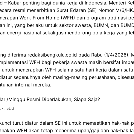
d – Kabar penting bagi dunia kerja di Indonesia. Menteri K
secara resmi menerbitkan Surat Edaran (SE) Nomor M/6/HK.
enerapan Work From Home (WFH) dan program optimasi pem
kan ini, yang berlaku untuk sektor swasta, BUMN, dan BUMD
 energi nasional sekaligus mendorong pola kerja yang lebi
g diterima redaksibengkulu.co.id pada Rabu (1/4/2026), M
mplementasi WFH bagi pekerja swasta masih bersifat imba
 untuk menerapkan WFH selama satu hari kerja dalam satu
diatur sepenuhnya oleh masing-masing perusahaan, disesua
tuhan internal mereka.
ik.net.id
unci turut diatur dalam SE ini untuk memastikan hak-hak pe
anakan WFH akan tetap menerima upah/gaji dan hak-hak la