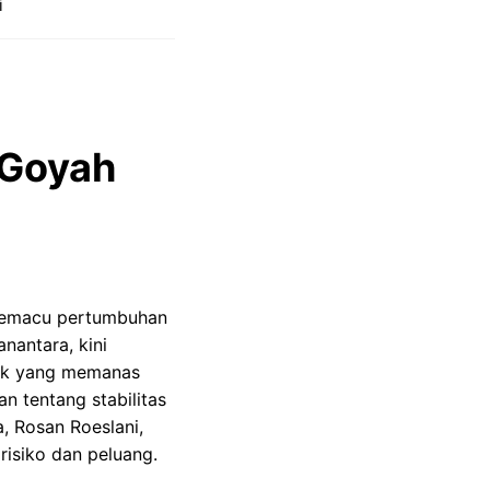
i
 Goyah
 memacu pertumbuhan
nantara, kini
lik yang memanas
n tentang stabilitas
a, Rosan Roeslani,
isiko dan peluang.