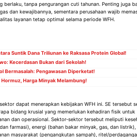
g berlaku, tanpa pengurangan cuti tahunan. Penting juga b
ugas dan kewajibannya, sementara perusahaan wajib memast
ualitas layanan tetap optimal selama periode WFH.
ara Suntik Dana Triliunan ke Raksasa Protein Global!
wo: Kecerdasan Bukan dari Sekolah!
ol Bermasalah: Pengawasan Diperketat!
at Hormuz, Harga Minyak Melambung!
ektor dapat menerapkan kebijakan WFH ini. SE tersebut se
apa bidang krusial yang memerlukan kehadiran fisik untuk
nan dan operasional. Sektor-sektor tersebut meliputi kese
dan farmasi), energi (bahan bakar minyak, gas, dan listrik), 
layanan masyarakat (pengangkutan sampah), ritel/perdagang