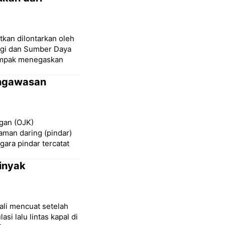
kan dilontarkan oleh
rgi dan Sumber Daya
kompak menegaskan
engawasan
ngan (OJK)
aman daring (pindar)
gara pindar tercatat
inyak
ali mencuat setelah
 lalu lintas kapal di