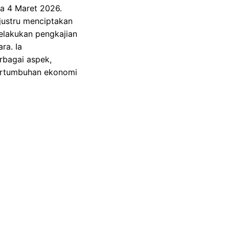
da 4 Maret 2026.
 justru menciptakan
elakukan pengkajian
ra. Ia
rbagai aspek,
 pertumbuhan ekonomi
nal, menjadikan
men menjaga disiplin
trategis. Dalam
ermasuk kementerian
 dan menengah
nvestasi, ketahanan