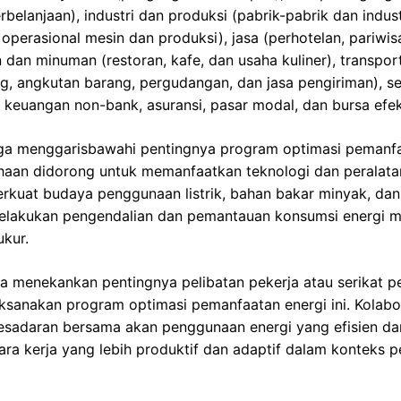
rbelanjaan), industri dan produksi (pabrik-pabrik dan indu
k operasional mesin dan produksi), jasa (perhotelan, pariwi
 dan minuman (restoran, kafe, dan usaha kuliner), transport
, angkutan barang, pergudangan, dan jasa pengiriman), s
keuangan non-bank, asuransi, pasar modal, dan bursa efek
juga menggarisbawahi pentingnya program optimasi pemanfa
haan didorong untuk memanfaatkan teknologi dan peralatan
kuat budaya penggunaan listrik, bahan bakar minyak, dan 
melakukan pengendalian dan pemantauan konsumsi energi me
ukur.
ga menekankan pentingnya pelibatan pekerja atau serikat p
sanakan program optimasi pemanfaatan energi ini. Kolabor
adaran bersama akan penggunaan energi yang efisien da
ra kerja yang lebih produktif dan adaptif dalam konteks p