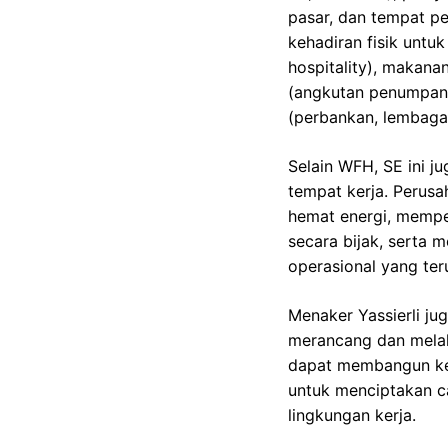
pasar, dan tempat pe
kehadiran fisik untu
hospitality), makanan
(angkutan penumpang
(perbankan, lembaga 
Selain WFH, SE ini 
tempat kerja. Perusa
hemat energi, memper
secara bijak, serta 
operasional yang ter
Menaker Yassierli ju
merancang dan melak
dapat membangun kes
untuk menciptakan ca
lingkungan kerja.