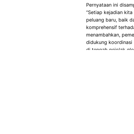
Pernyataan ini disa
“Setiap kejadian kit
peluang baru, baik d
komprehensif terhada
menambahkan, pemerin
didukung koordinasi 
di tengah gejolak glo
Gambar Istimewa : akcdn.det
Rosan menekankan kon
penguatan iklim usah
fiskal, mendorong la
langkah antisipasi,
teknis dan lembaga 
secara matang. “Yang 