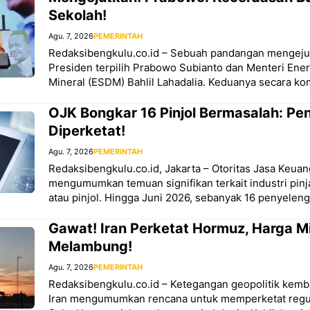
Sekolah!
Agu. 7, 2026
PEMERINTAH
Redaksibengkulu.co.id – Sebuah pandangan mengejut
Presiden terpilih Prabowo Subianto dan Menteri Ene
Mineral (ESDM) Bahlil Lahadalia. Keduanya secara 
OJK Bongkar 16 Pinjol Bermasalah: P
Diperketat!
Agu. 7, 2026
PEMERINTAH
Redaksibengkulu.co.id, Jakarta – Otoritas Jasa Keua
mengumumkan temuan signifikan terkait industri pinj
atau pinjol. Hingga Juni 2026, sebanyak 16 penyeleng
Gawat! Iran Perketat Hormuz, Harga M
Melambung!
Agu. 7, 2026
PEMERINTAH
Redaksibengkulu.co.id – Ketegangan geopolitik kemb
Iran mengumumkan rencana untuk memperketat regulasi