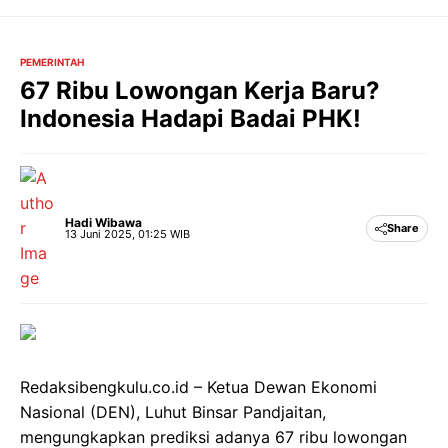
Langsung
ke
isi
PEMERINTAH
67 Ribu Lowongan Kerja Baru?
Indonesia Hadapi Badai PHK!
Hadi Wibawa
Share
13 Juni 2025, 01:25 WIB
Redaksibengkulu.co.id – Ketua Dewan Ekonomi
Nasional (DEN), Luhut Binsar Pandjaitan,
mengungkapkan prediksi adanya 67 ribu lowongan