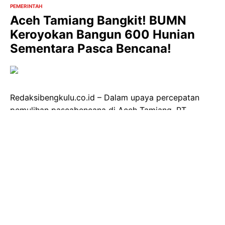
PEMERINTAH
Aceh Tamiang Bangkit! BUMN
Keroyokan Bangun 600 Hunian
Sementara Pasca Bencana!
Redaksibengkulu.co.id – Dalam upaya percepatan
pemulihan pascabencana di Aceh Tamiang, PT
Hutama Karya (Persero) mengambil peran vital
dengan merencanakan pembangunan 120 unit hunian
sementara (huntara). Inisiatif ini merupakan bagian
dari respons kolektif Badan Usaha Milik Negara
(BUMN) terhadap arahan Badan Pengelola Investasi
(BPI) Daya Anagata Nusantara (Danantara) yang
menyerukan bantuan bagi korban bencana di Aceh
dan Sumatera.