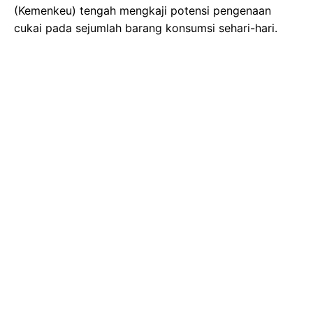
(Kemenkeu) tengah mengkaji potensi pengenaan
cukai pada sejumlah barang konsumsi sehari-hari.
Langkah ini dilakukan sebagai upaya untuk
meningkatkan penerimaan negara.
Dalam Peraturan Menteri Keuangan (PMK) Nomor 70
Tahun 2025, terungkap bahwa pemerintah sedang
melakukan kajian terhadap barang-barang seperti
diapers (popok bayi), alat makan dan minum sekali
pakai, serta tisu basah. PMK yang mulai berlaku sejak
3 November 2025 ini, menjadi dasar hukum bagi
Kemenkeu untuk melakukan kajian tersebut.