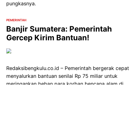
pungkasnya.
PEMERINTAH
Banjir Sumatera: Pemerintah
Gercep Kirim Bantuan!
Redaksibengkulu.co.id – Pemerintah bergerak cepat
menyalurkan bantuan senilai Rp 75 miliar untuk
meringankan beban para korban bencana alam di
Aceh, Sumatera Barat, dan Sumatera Utara. Bantuan
kemanusiaan ini berupa kebutuhan pokok mendesak,
seperti minyak goreng, beras, hingga perlengkapan
bayi (pampers).
Menteri Pertanian, Andi Amran Sulaiman,
menyampaikan rasa duka mendalam atas musibah