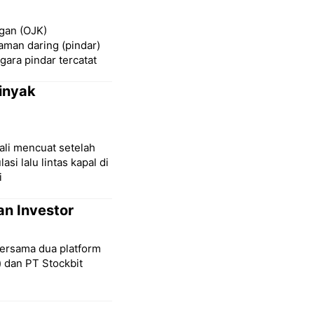
ngan (OJK)
aman daring (pindar)
gara pindar tercatat
inyak
ali mencuat setelah
 lalu lintas kapal di
i
an Investor
bersama dua platform
) dan PT Stockbit