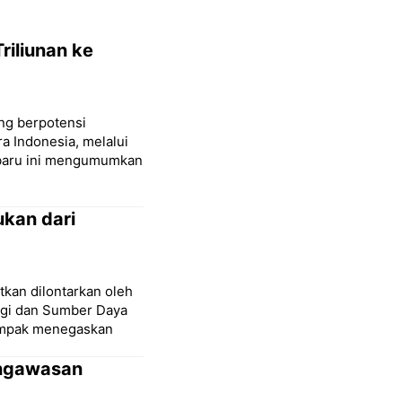
riliunan ke
ng berpotensi
a Indonesia, melalui
-baru ini mengumumkan
kan dari
kan dilontarkan oleh
rgi dan Sumber Daya
kompak menegaskan
engawasan