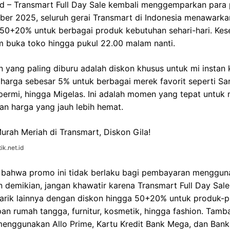
id – Transmart Full Day Sale kembali menggemparkan para 
mber 2025, seluruh gerai Transmart di Indonesia menawark
50+20% untuk berbagai produk kebutuhan sehari-hari. Kes
am buka toko hingga pukul 22.00 malam nanti.
 yang paling diburu adalah diskon khusus untuk mi instan 
arga sebesar 5% untuk berbagai merek favorit seperti Sar
permi, hingga Migelas. Ini adalah momen yang tepat untu
an harga yang jauh lebih hemat.
ik.net.id
t bahwa promo ini tidak berlaku bagi pembayaran menggun
 demikian, jangan khawatir karena Transmart Full Day Sa
rik lainnya dengan diskon hingga 50+20% untuk produk-p
n rumah tangga, furnitur, kosmetik, hingga fashion. Tamb
enggunakan Allo Prime, Kartu Kredit Bank Mega, dan Bank