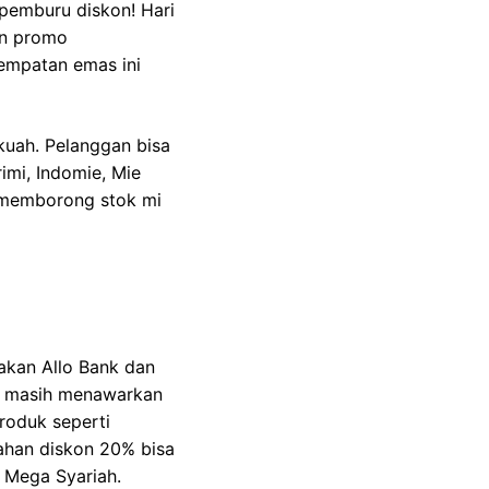
pemburu diskon! Hari
an promo
empatan emas ini
kuah. Pelanggan bisa
imi, Indomie, Mie
k memborong stok mi
akan Allo Bank dan
le masih menawarkan
roduk seperti
ahan diskon 20% bisa
 Mega Syariah.