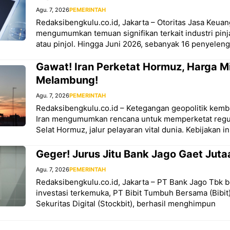
Agu. 7, 2026
PEMERINTAH
Redaksibengkulu.co.id, Jakarta – Otoritas Jasa Keua
mengumumkan temuan signifikan terkait industri pinj
atau pinjol. Hingga Juni 2026, sebanyak 16 penyeleng
Gawat! Iran Perketat Hormuz, Harga M
Melambung!
Agu. 7, 2026
PEMERINTAH
Redaksibengkulu.co.id – Ketegangan geopolitik kemb
Iran mengumumkan rencana untuk memperketat regulasi
Selat Hormuz, jalur pelayaran vital dunia. Kebijakan in
Geger! Jurus Jitu Bank Jago Gaet Juta
Agu. 7, 2026
PEMERINTAH
Redaksibengkulu.co.id, Jakarta – PT Bank Jago Tbk 
investasi terkemuka, PT Bibit Tumbuh Bersama (Bibit
Sekuritas Digital (Stockbit), berhasil menghimpun