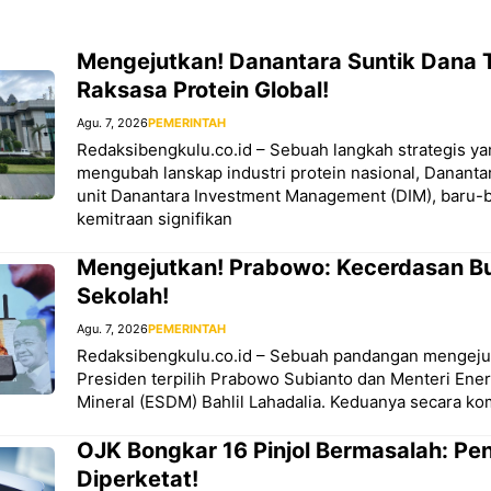
Mengejutkan! Danantara Suntik Dana T
Raksasa Protein Global!
Agu. 7, 2026
PEMERINTAH
Redaksibengkulu.co.id – Sebuah langkah strategis ya
mengubah lanskap industri protein nasional, Danantar
unit Danantara Investment Management (DIM), baru
kemitraan signifikan
Mengejutkan! Prabowo: Kecerdasan Bu
Sekolah!
Agu. 7, 2026
PEMERINTAH
Redaksibengkulu.co.id – Sebuah pandangan mengejut
Presiden terpilih Prabowo Subianto dan Menteri Ene
Mineral (ESDM) Bahlil Lahadalia. Keduanya secara 
OJK Bongkar 16 Pinjol Bermasalah: P
Diperketat!