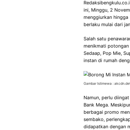
Redaksibengkulu.co.
ini, Minggu, 2 Nove
menggiurkan hingga 
berlaku mulai dari j
Salah satu penawaran
menikmati potongan h
Sedaap, Pop Mie, Su
instan di rumah deng
Gambar Istimewa : akcdn.det
Namun, perlu diinga
Bank Mega. Meskipun
berbagai promo mena
sembako, perlengkapa
didapatkan dengan m