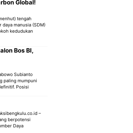
arbon Global!
menhut) tengah
r daya manusia (SDM)
kokoh kedudukan
lon Bos BI,
Prabowo Subianto
ng paling mumpuni
initif. Posisi
ksibengkulu.co.id –
ang berpotensi
Sumber Daya