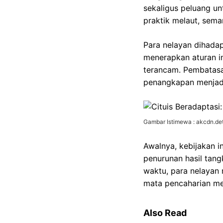
sekaligus peluang u
praktik melaut, sema
Para nelayan dihadap
menerapkan aturan in
terancam. Pembatasa
penangkapan menjadi 
Gambar Istimewa : akcdn.det
Awalnya, kebijakan i
penurunan hasil tan
waktu, para nelayan
mata pencaharian me
Also Read