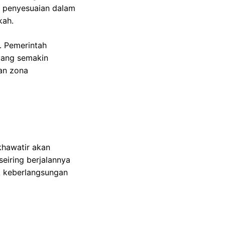
a penyesuaian dalam
kah.
. Pemerintah
 yang semakin
an zona
khawatir akan
eiring berjalannya
k keberlangsungan