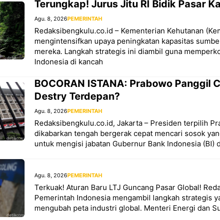
Terungkap! Jurus Jitu RI Bidik Pasar K
Agu. 8, 2026
PEMERINTAH
Redaksibengkulu.co.id – Kementerian Kehutanan (Ke
mengintensifkan upaya peningkatan kapasitas sumbe
mereka. Langkah strategis ini diambil guna memper
Indonesia di kancah
BOCORAN ISTANA: Prabowo Panggil Ca
Destry Terdepan?
Agu. 8, 2026
PEMERINTAH
Redaksibengkulu.co.id, Jakarta – Presiden terpilih 
dikabarkan tengah bergerak cepat mencari sosok ya
untuk mengisi jabatan Gubernur Bank Indonesia (BI) def
Agu. 8, 2026
PEMERINTAH
Terkuak! Aturan Baru LTJ Guncang Pasar Global! Reda
Pemerintah Indonesia mengambil langkah strategis y
mengubah peta industri global. Menteri Energi dan 