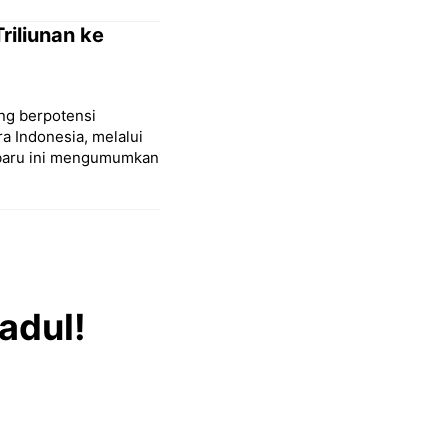
riliunan ke
ng berpotensi
a Indonesia, melalui
-baru ini mengumumkan
adul!