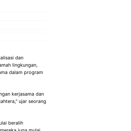
alisasi dan
amah lingkungan,
utama dalam program
engan kerjasama dan
ahtera," ujar seorang
lai beralih
 mereka juga mulai