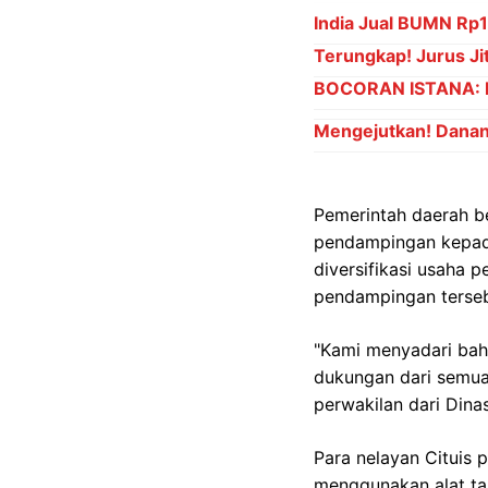
India Jual BUMN Rp15
Terungkap! Jurus Jit
BOCORAN ISTANA: Pr
Mengejutkan! Danant
Pemerintah daerah be
pendampingan kepada
diversifikasi usaha
pendampingan terseb
"Kami menyadari bah
dukungan dari semua 
perwakilan dari Dina
Para nelayan Cituis 
menggunakan alat tan