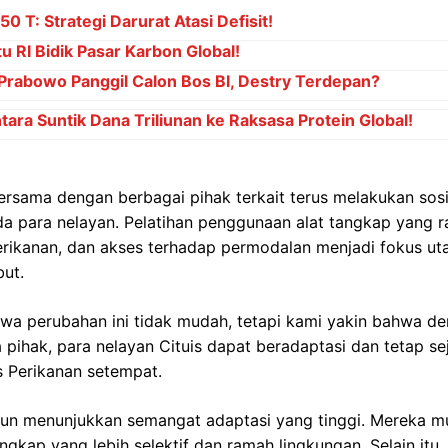
0 T: Strategi Darurat Atasi Defisit!
u RI Bidik Pasar Karbon Global!
abowo Panggil Calon Bos BI, Destry Terdepan?
ara Suntik Dana Triliunan ke Raksasa Protein Global!
rsama dengan berbagai pihak terkait terus melakukan sosi
 para nelayan. Pelatihan penggunaan alat tangkap yang r
 perikanan, dan akses terhadap permodalan menjadi fokus 
ut.
wa perubahan ini tidak mudah, tetapi kami yakin bahwa d
pihak, para nelayan Cituis dapat beradaptasi dan tetap sej
s Perikanan setempat.
pun menunjukkan semangat adaptasi yang tinggi. Mereka mu
gkap yang lebih selektif dan ramah lingkungan. Selain itu,