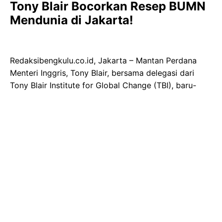
Tony Blair Bocorkan Resep BUMN
Mendunia di Jakarta!
Redaksibengkulu.co.id, Jakarta – Mantan Perdana
Menteri Inggris, Tony Blair, bersama delegasi dari
Tony Blair Institute for Global Change (TBI), baru-
baru ini melakukan kunjungan strategis ke Badan
Pengelola Investasi (BPI) Danantara. Pertemuan
penting ini berfokus pada penjajakan kolaborasi
internasional yang diharapkan dapat mengakselerasi
transformasi Badan Usaha Milik Negara (BUMN),
mendorong peningkatan investasi, serta mendukung
pembangunan nasional secara komprehensif.
Diskusi mendalam yang berlangsung di ibu kota ini
dihadiri oleh tiga pilar utama Danantara. Mereka