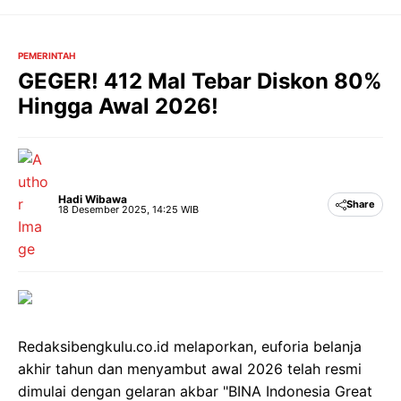
Langsung
ke
isi
PEMERINTAH
GEGER! 412 Mal Tebar Diskon 80%
Hingga Awal 2026!
Hadi Wibawa
Share
18 Desember 2025, 14:25 WIB
Redaksibengkulu.co.id melaporkan, euforia belanja
akhir tahun dan menyambut awal 2026 telah resmi
dimulai dengan gelaran akbar "BINA Indonesia Great