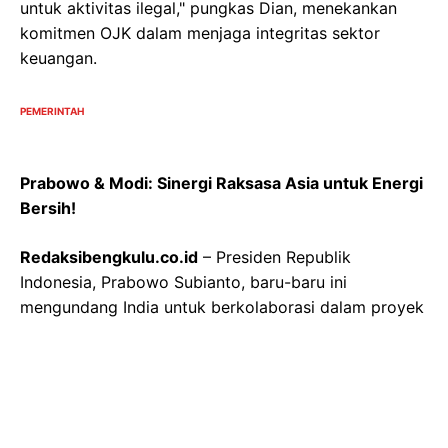
untuk aktivitas ilegal," pungkas Dian, menekankan
komitmen OJK dalam menjaga integritas sektor
keuangan.
PEMERINTAH
Prabowo & Modi: Sinergi Raksasa Asia untuk Energi
Bersih!
Redaksibengkulu.co.id
– Presiden Republik
Indonesia, Prabowo Subianto, baru-baru ini
mengundang India untuk berkolaborasi dalam proyek
ambisius pengembangan Pembangkit Listrik Tenaga
Surya (PLTS) dan teknologi nuklir. Ajakan strategis ini
disampaikan saat Prabowo menerima kunjungan
Perdana Menteri India, Narendra Modi, di Istana
Merdeka, Jakarta Pusat, pada Selasa, 7 Juli 2026.