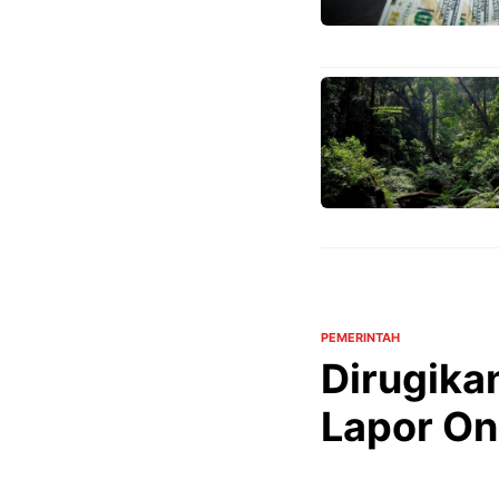
PEMERINTAH
Dirugika
Lapor On