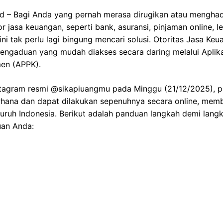
id – Bagi Anda yang pernah merasa dirugikan atau mengha
r jasa keuangan, seperti bank, asuransi, pinjaman online, l
ni tak perlu lagi bingung mencari solusi. Otoritas Jasa Keu
engaduan yang mudah diakses secara daring melalui Aplika
en (APPK).
nstagram resmi @sikapiuangmu pada Minggu (21/12/2025), p
rhana dan dapat dilakukan sepenuhnya secara online, me
uruh Indonesia. Berikut adalah panduan langkah demi lang
an Anda:
ik.net.id
Identifikasi Masalah
rus dilakukan adalah mengakses situs kontak157.ojk.go.id.
engaduan’. Di sini, Anda akan diminta untuk mengidentifikas