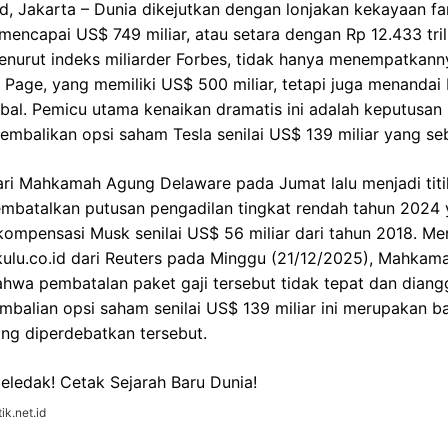
d, Jakarta – Dunia dikejutkan dengan lonjakan kekayaan fa
 mencapai US$ 749 miliar, atau setara dengan Rp 12.433 tri
menurut indeks miliarder Forbes, tidak hanya menempatkanny
y Page, yang memiliki US$ 500 miliar, tetapi juga menanda
obal. Pemicu utama kenaikan dramatis ini adalah keputus
mbalikan opsi saham Tesla senilai US$ 139 miliar yang se
ri Mahkamah Agung Delaware pada Jumat lalu menjadi titik
membatalkan putusan pengadilan tingkat rendah tahun 2024
ompensasi Musk senilai US$ 56 miliar dari tahun 2018. Me
kulu.co.id dari Reuters pada Minggu (21/12/2025), Mahkam
wa pembatalan paket gaji tersebut tidak tepat dan diangg
mbalian opsi saham senilai US$ 139 miliar ini merupakan bag
ng diperdebatkan tersebut.
ik.net.id