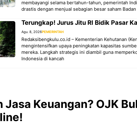
membayangi selama bertahun-tahun, pemerintah Ind
drastis dengan menjual sebagian besar saham Badan
Terungkap! Jurus Jitu RI Bidik Pasar K
Agu. 8, 2026
PEMERINTAH
Redaksibengkulu.co.id – Kementerian Kehutanan (Ke
mengintensifkan upaya peningkatan kapasitas sumbe
mereka. Langkah strategis ini diambil guna memper
Indonesia di kancah
n Jasa Keuangan? OJK Buk
line!