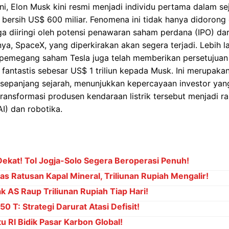
i, Elon Musk kini resmi menjadi individu pertama dalam se
bersih US$ 600 miliar. Fenomena ini tidak hanya didorong
uga diiringi oleh potensi penawaran saham perdana (IPO) da
ya, SpaceX, yang diperkirakan akan segera terjadi. Lebih l
 pemegang saham Tesla juga telah memberikan persetujuan 
fantastis sebesar US$ 1 triliun kepada Musk. Ini merupak
sepanjang sejarah, menunjukkan kepercayaan investor yang
ransformasi produsen kendaraan listrik tersebut menjadi r
I) dan robotika.
ekat! Tol Jogja-Solo Segera Beroperasi Penuh!
s Ratusan Kapal Mineral, Triliunan Rupiah Mengalir!
k AS Raup Triliunan Rupiah Tiap Hari!
0 T: Strategi Darurat Atasi Defisit!
u RI Bidik Pasar Karbon Global!