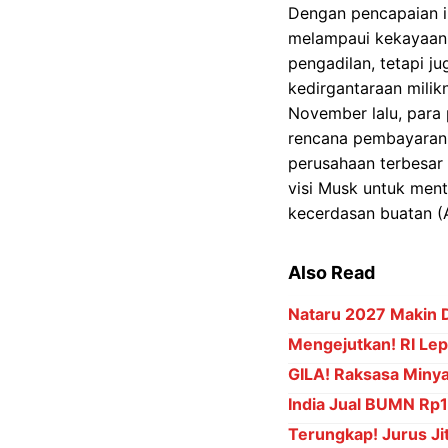
Dengan pencapaian in
melampaui kekayaan 
pengadilan, tetapi j
kedirgantaraan milikn
November lalu, para
rencana pembayaran 
perusahaan terbesar 
visi Musk untuk ment
kecerdasan buatan (A
Also Read
Nataru 2027 Makin D
Mengejutkan! RI Lepa
GILA! Raksasa Minya
India Jual BUMN Rp15
Terungkap! Jurus Jit