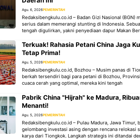
Daerah Ini
Agu. 6, 2026
PEMERINTAH
Redaksibengkulu.co.id – Badan Gizi Nasional (BGN)
serius dalam memerangi stunting di Indonesia. Sebuah
tengah digulirkan, yakni penyediaan dapur Makan Berg
Terkuak! Rahasia Petani China Jaga Ku
Tetap Prima!
Agu. 5, 2026
PEMERINTAH
Redaksibengkulu.co.id, Bozhou – Musim panas di T
berkah tersendiri bagi para petani di Bozhou, Provin
cuaca cerah yang optimal, mereka kini tengah
Pabrik China "Hijrah" ke Madura, Ribu
Menanti!
Agu. 5, 2026
PEMERINTAH
Redaksibengkulu.co.id – Pulau Madura, Jawa Timur,
gelombang investasi asing dengan rencana relokasi s
karya dari Tiongkok. Langkah strategis ini ditandai d