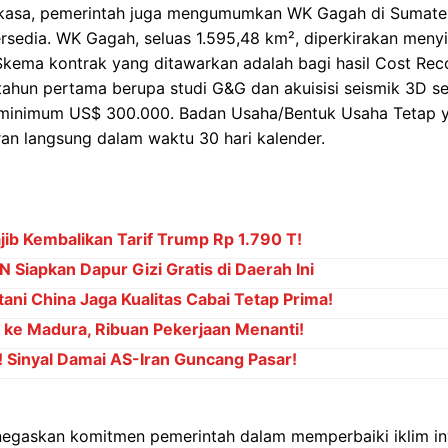
kasa, pemerintah juga mengumumkan WK Gagah di Sumater
ersedia. WK Gagah, seluas 1.595,48 km², diperkirakan men
Skema kontrak yang ditawarkan adalah bagi hasil Cost Rec
tahun pertama berupa studi G&G dan akuisisi seismik 3D se
minimum US$ 300.000. Badan Usaha/Bentuk Usaha Tetap ya
n langsung dalam waktu 30 hari kalender.
b Kembalikan Tarif Trump Rp 1.790 T!
 Siapkan Dapur Gizi Gratis di Daerah Ini
ani China Jaga Kualitas Cabai Tetap Prima!
" ke Madura, Ribuan Pekerjaan Menanti!
! Sinyal Damai AS-Iran Guncang Pasar!
gaskan komitmen pemerintah dalam memperbaiki iklim inv