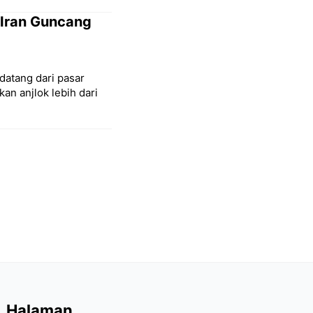
-Iran Guncang
datang dari pasar
an anjlok lebih dari
Pahami
vestasi
yang terjun tanpa