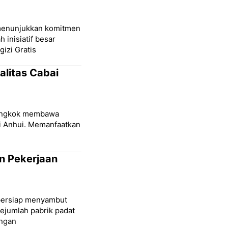
 menunjukkan komitmen
 inisiatif besar
izi Gratis
alitas Cabai
iongkok membawa
si Anhui. Memanfaatkan
an Pekerjaan
 bersiap menyambut
ejumlah pabrik padat
engan