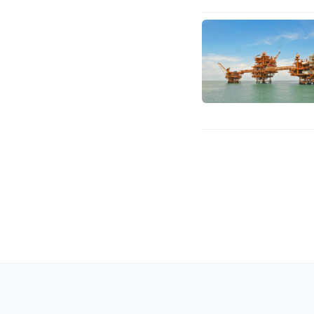
PEMERINTAH
Waspada!
Risiko &
Redaksibengkulu.co.