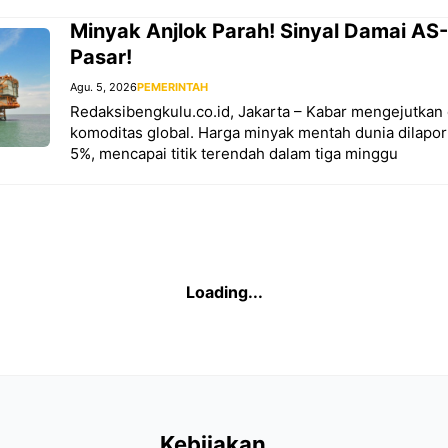
Minyak Anjlok Parah! Sinyal Damai AS
Pasar!
Agu. 5, 2026
PEMERINTAH
Redaksibengkulu.co.id, Jakarta – Kabar mengejutkan 
komoditas global. Harga minyak mentah dunia dilapork
5%, mencapai titik terendah dalam tiga minggu
 Jangan Sampai Jebak! 
 Untung Kripto Sebelum In
id – Demam aset kripto tengah melanda Indonesia. Banyak 