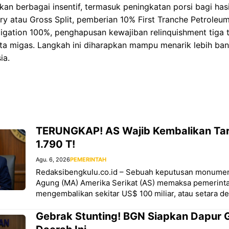
 berbagai insentif, termasuk peningkatan porsi bagi hasil,
y atau Gross Split, pemberian 10% First Tranche Petroleum
igation 100%, penghapusan kewajiban relinquishment tiga 
a migas. Langkah ini diharapkan mampu menarik lebih bany
ia.
TERUNGKAP! AS Wajib Kembalikan Tar
1.790 T!
Agu. 6, 2026
PEMERINTAH
Redaksibengkulu.co.id – Sebuah keputusan monumen
Agung (MA) Amerika Serikat (AS) memaksa pemerint
mengembalikan sekitar US$ 100 miliar, atau setara d
Gebrak Stunting! BGN Siapkan Dapur Gi