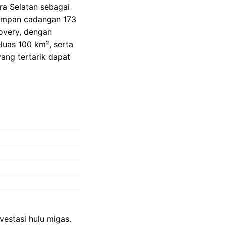
a Selatan sebagai
yimpan cadangan 173
overy, dengan
luas 100 km², serta
ng tertarik dapat
estasi hulu migas.