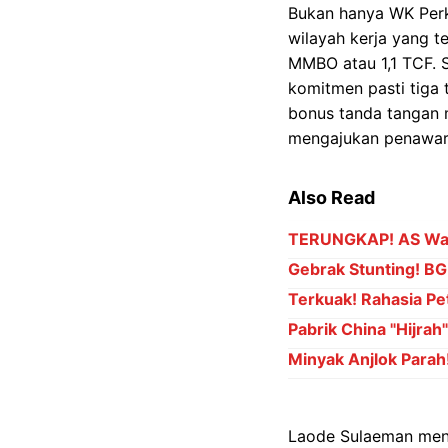
Bukan hanya WK Per
wilayah kerja yang t
MMBO atau 1,1 TCF. 
komitmen pasti tiga 
bonus tanda tangan 
mengajukan penawara
Also Read
TERUNGKAP! AS Waji
Gebrak Stunting! BGN
Terkuak! Rahasia Pet
Pabrik China "Hijrah
Minyak Anjlok Parah
Laode Sulaeman mene