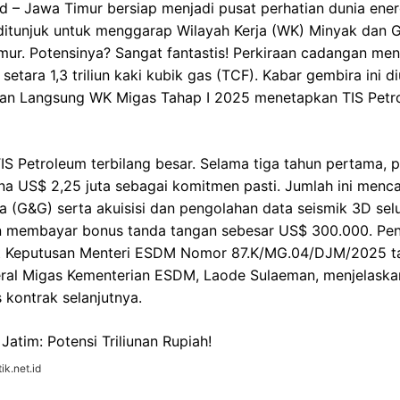
d – Jawa Timur bersiap menjadi pusat perhatian dunia ener
 ditunjuk untuk menggarap Wilayah Kerja (WK) Minyak dan 
mur. Potensinya? Sangat fantastis! Perkiraan cadangan men
etara 1,3 triliun kaki kubik gas (TCF). Kabar gembira ini 
ran Langsung WK Migas Tahap I 2025 menetapkan TIS Petr
IS Petroleum terbilang besar. Selama tiga tahun pertama, p
a US$ 2,25 juta sebagai komitmen pasti. Jumlah ini menca
a (G&G) serta akuisisi dan pengolahan data seismik 3D sel
an membayar bonus tanda tangan sebesar US$ 300.000. Pen
at Keputusan Menteri ESDM Nomor 87.K/MG.04/DJM/2025 t
eral Migas Kementerian ESDM, Laode Sulaeman, menjelaska
 kontrak selanjutnya.
ik.net.id