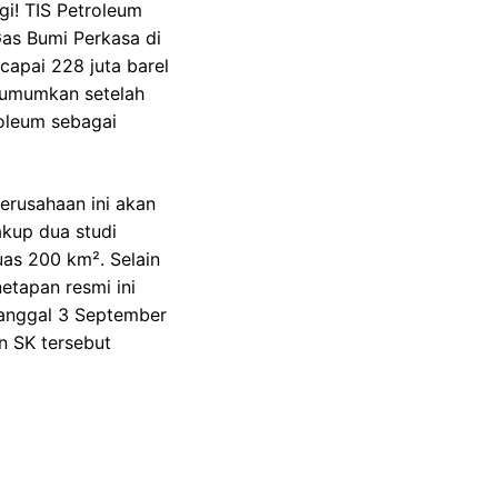
gi! TIS Petroleum
Gas Bumi Perkasa di
capai 228 juta barel
diumumkan setelah
oleum sebagai
erusahaan ini akan
kup dua studi
uas 200 km². Selain
etapan resmi ini
anggal 3 September
n SK tersebut