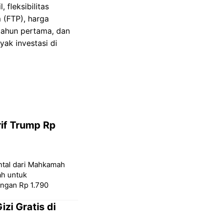
 fleksibilitas
 (FTP), harga
tahun pertama, dan
ak investasi di
if Trump Rp
tal dari Mahkamah
ah untuk
engan Rp 1.790
zi Gratis di