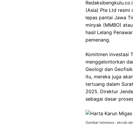
Redaksibengkulu.co.i
(Asia) Pte Ltd resmi
lepas pantai Jawa Ti
minyak (MMBO) atau s
hasil Lelang Penawa
pemenang.
Komitmen investasi T
menggelontorkan dan
Geologi dan Geofisik
itu, mereka juga ak
tertuang dalam Sur
2025. Direktur Jend
sebagai dasar proses
Gambar Istimewa : akcdn.det