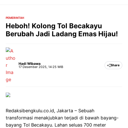
Langsung
ke
isi
PEMERINTAH
Heboh! Kolong Tol Becakayu
Berubah Jadi Ladang Emas Hijau!
Hadi Wibawa
Share
17 Desember 2025, 14:25 WIB
Redaksibengkulu.co.id, Jakarta – Sebuah
transformasi menakjubkan terjadi di bawah bayang-
bayang Tol Becakayu. Lahan seluas 700 meter