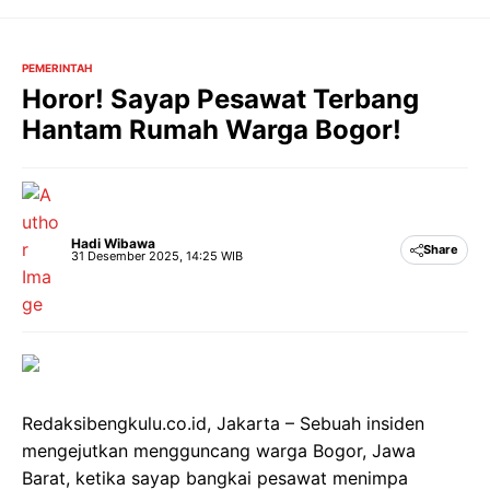
Langsung
ke
isi
PEMERINTAH
Horor! Sayap Pesawat Terbang
Hantam Rumah Warga Bogor!
Hadi Wibawa
Share
31 Desember 2025, 14:25 WIB
Redaksibengkulu.co.id, Jakarta – Sebuah insiden
mengejutkan mengguncang warga Bogor, Jawa
Barat, ketika sayap bangkai pesawat menimpa