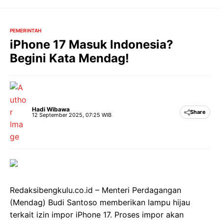
Langsung
ke
isi
PEMERINTAH
iPhone 17 Masuk Indonesia?
Begini Kata Mendag!
Hadi Wibawa
Share
12 September 2025, 07:25 WIB
Redaksibengkulu.co.id – Menteri Perdagangan
(Mendag) Budi Santoso memberikan lampu hijau
terkait izin impor iPhone 17. Proses impor akan