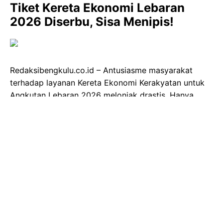
Tiket Kereta Ekonomi Lebaran
2026 Diserbu, Sisa Menipis!
Redaksibengkulu.co.id – Antusiasme masyarakat
terhadap layanan Kereta Ekonomi Kerakyatan untuk
Angkutan Lebaran 2026 melonjak drastis. Hanya
dalam enam hari sejak penjualan dibuka, PT Kereta
Api Indonesia (Persero) mencatat lebih dari separuh
kapasitas tiket telah dipesan, menandakan tingginya
minat akan opsi perjalanan yang terjangkau ini.
Data terkini per 2 Maret 2026 pukul 09.00 WIB
menunjukkan, sebanyak 15.976 tiket Kereta Ekonomi
Kerakyatan telah ludes terjual dari total 27.368
tempat duduk yang tersedia. Angka ini
merepresentasikan tingkat okupansi mencapai 58