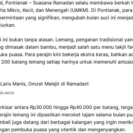
id, Pontianak – Suasana Ramadan selalu membawa berkah te
ha Mikro, Kecil, dan Menengah (UMKM). Di Pontianak, para
ermintaan yang signifikan, mengubah bulan suci ini menja
iurkan.
 ini bukan tanpa alasan. Lemang, penganan tradisional yan
g dimasak dalam bambu, menjadi salah satu menu takjil fa
ka puasa. Para perajin kini bekerja ekstra keras, bahkan
200 batang lemang setiap harinya untuk memenuhi antusi
ik.net.id
erkisar antara Rp30.000 hingga Rp40.000 per batang, terg
erajin lemang ini dipastikan meroket tajam selama bulan p
mbeli juga datang dari berbagai kalangan yang ingin menik
angan pembuka puasa yang otentik dan mengenyangkan.