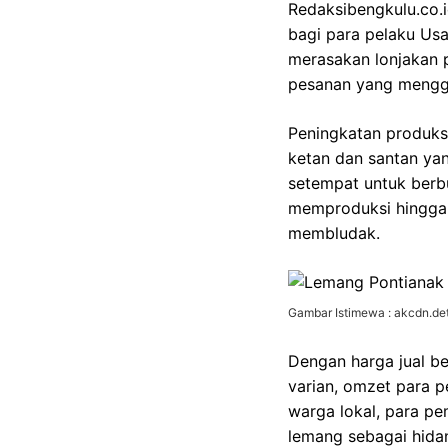
Redaksibengkulu.co.
bagi para pelaku Usa
merasakan lonjakan p
pesanan yang mengg
Peningkatan produksi
ketan dan santan yan
setempat untuk berbu
memproduksi hingga 
membludak.
Gambar Istimewa : akcdn.det
Dengan harga jual b
varian, omzet para p
warga lokal, para pe
lemang sebagai hid