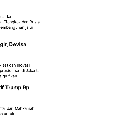
imantan
l, Tiongkok dan Rusia,
 pembangunan jalur
ir, Devisa
Riset dan Inovasi
presidenan di Jakarta
ignifikan
if Trump Rp
tal dari Mahkamah
ah untuk