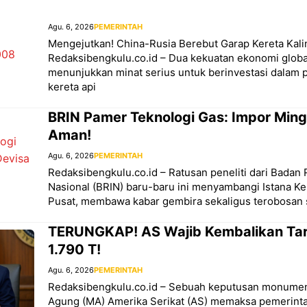
Agu. 6, 2026
PEMERINTAH
Mengejutkan! China-Rusia Berebut Garap Kereta Kal
Redaksibengkulu.co.id – Dua kekuatan ekonomi globa
menunjukkan minat serius untuk berinvestasi dalam
kereta api
BRIN Pamer Teknologi Gas: Impor Mingg
Aman!
Agu. 6, 2026
PEMERINTAH
Redaksibengkulu.co.id – Ratusan peneliti dari Badan 
Nasional (BRIN) baru-baru ini menyambangi Istana Ke
Pusat, membawa kabar gembira sekaligus terobosan s
TERUNGKAP! AS Wajib Kembalikan Tar
1.790 T!
Agu. 6, 2026
PEMERINTAH
Redaksibengkulu.co.id – Sebuah keputusan monumen
Agung (MA) Amerika Serikat (AS) memaksa pemerint