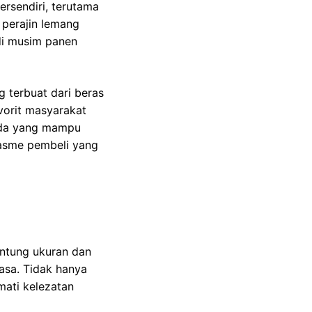
rsendiri, terutama
 perajin lemang
di musim panen
g terbuat dari beras
vorit masyarakat
 ada yang mampu
asme pembeli yang
antung ukuran dan
uasa. Tidak hanya
mati kelezatan