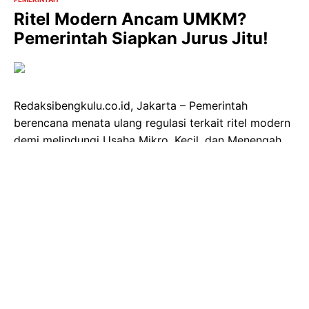
Ritel Modern Ancam UMKM?
Pemerintah Siapkan Jurus Jitu!
Redaksibengkulu.co.id, Jakarta – Pemerintah
berencana menata ulang regulasi terkait ritel modern
demi melindungi Usaha Mikro, Kecil, dan Menengah
(UMKM) dari persaingan yang tidak sehat. Menteri
Koordinator Pemberdayaan Masyarakat, Muhaimin
Iskandar, mengungkapkan dua langkah utama yang
akan ditempuh.
Pertama, pemerintah akan fokus memperkuat UMKM
agar mampu bersaing. "Pemerintah dan UMKM
berbenah supaya memiliki kekuatan untuk
membackup tumbuh kembangnya UMKM," ujar Cak