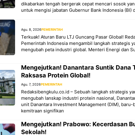
dikabarkan tengah bergerak cepat mencari sosok ya
untuk mengisi jabatan Gubernur Bank Indonesia (BI) def
Agu. 8, 2026
PEMERINTAH
Terkuak! Aturan Baru LTJ Guncang Pasar Global! Reda
Pemerintah Indonesia mengambil langkah strategis y
mengubah peta industri global. Menteri Energi dan 
Mengejutkan! Danantara Suntik Dana T
Raksasa Protein Global!
Agu. 7, 2026
PEMERINTAH
Redaksibengkulu.co.id – Sebuah langkah strategis ya
mengubah lanskap industri protein nasional, Danantar
unit Danantara Investment Management (DIM), baru
kemitraan signifikan
Mengejutkan! Prabowo: Kecerdasan Bu
Sekolah!