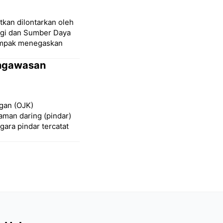
kan dilontarkan oleh
rgi dan Sumber Daya
kompak menegaskan
engawasan
ngan (OJK)
aman daring (pindar)
gara pindar tercatat