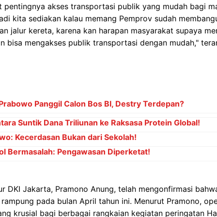
at pentingnya akses transportasi publik yang mudah bagi 
"Jadi kita sediakan kalau memang Pemprov sudah membangun
 jalur kereta, karena kan harapan masyarakat supaya me
an bisa mengakses publik transportasi dengan mudah," tera
abowo Panggil Calon Bos BI, Destry Terdepan?
ara Suntik Dana Triliunan ke Raksasa Protein Global!
wo: Kecerdasan Bukan dari Sekolah!
ol Bermasalah: Pengawasan Diperketat!
ur DKI Jakarta, Pramono Anung, telah mengonfirmasi bah
 rampung pada bulan April tahun ini. Menurut Pramono, oper
ng krusial bagi berbagai rangkaian kegiatan peringatan H