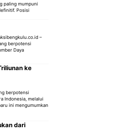
ng paling mumpuni
initif. Posisi
ksibengkulu.co.id –
ang berpotensi
Sumber Daya
riliunan ke
ng berpotensi
a Indonesia, melalui
-baru ini mengumumkan
kan dari