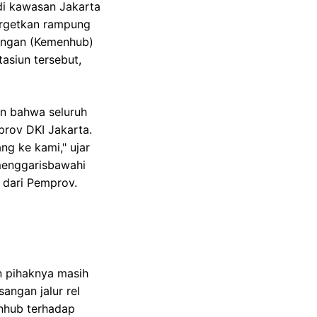
di kawasan Jakarta
targetkan rampung
bungan (Kemenhub)
asiun tersebut,
an bahwa seluruh
prov DKI Jakarta.
g ke kami," ujar
 menggarisbawahi
 dari Pemprov.
n pihaknya masih
angan jalur rel
nhub terhadap