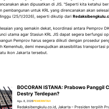
encanakan akan dipusatkan di JIS. "Seperti kita ketahui ber
an pembangunan untuk KRL yang direncanakan akan selesai 
nggu (25/1/2026), seperti dikutip dari
Redaksibengkulu.c
lesaian yang semakin dekat, koordinasi antara Pemprov DK
ci utama agar Stasiun KRL JIS dapat segera berfungsi opt
ibangun Pemprov harus segera diikuti dengan prosedur pen
h Kemenhub, demi mewujudkan aksesibilitas transportasi p
atu ikon Jakarta tersebut.
BOCORAN ISTANA: Prabowo Panggil Ca
Destry Terdepan?
Agu. 8, 2026
PEMERINTAH
Redaksibengkulu.co.id, Jakarta – Presiden terpilih 