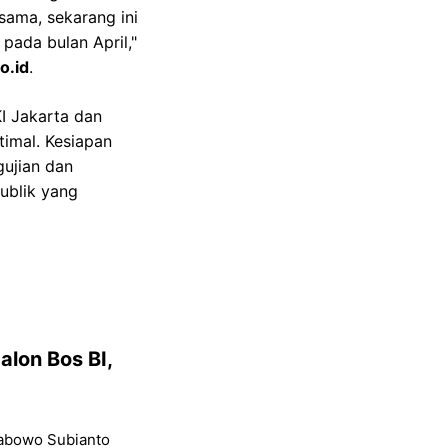
sama, sekarang ini
pada bulan April,"
o.id
.
I Jakarta dan
imal. Kesiapan
gujian dan
ublik yang
lon Bos BI,
Prabowo Subianto