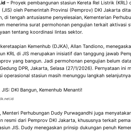
.id
– Proyek pembangunan stasiun Kereta Rel Listrik (KRL) 
m (JIS) oleh Pemerintah Provinsi (Pemprov) DKI Jakarta di
un, di tengah antusiasme penyelesaian, Kementerian Perhu
 menerima surat permohonan pengujian terkait aktivasi st
an tentang koordinasi lintas sektor.
erkeretaapian Kemenhub (DJKA), Allan Tandiono, menegask
siun KRL di JIS merupakan inisiatif dan tanggung jawab Pem
mprov yang bangun. Jadi permohonan pengujian belum datan
i Gedung DPR, Jakarta, Selasa (27/1/2026). Pernyataan ini
i operasional stasiun masih menunggu langkah selanjutnya
ik.net.id
, Menteri Perhubungan Dudy Purwagandhi juga menyataka
 resmi dari Pemprov DKI Jakarta, khususnya terkait pemas
tasiun JIS. Dudy menegaskan prinsip dukungan penuh Keme