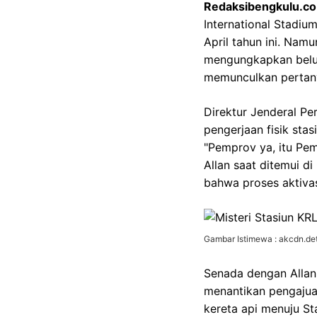
Redaksibengkulu.co
International Stadiu
April tahun ini. Nam
mengungkapkan belum
memunculkan pertanya
Direktur Jenderal P
pengerjaan fisik sta
"Pemprov ya, itu Pe
Allan saat ditemui d
bahwa proses aktivas
Gambar Istimewa : akcdn.det
Senada dengan Allan
menantikan pengajuan
kereta api menuju S