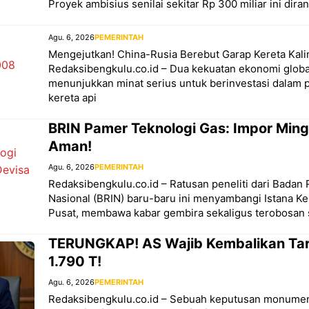
Proyek ambisius senilai sekitar Rp 300 miliar ini dira
Agu. 6, 2026
PEMERINTAH
Mengejutkan! China-Rusia Berebut Garap Kereta Kal
Redaksibengkulu.co.id – Dua kekuatan ekonomi globa
menunjukkan minat serius untuk berinvestasi dalam
kereta api
BRIN Pamer Teknologi Gas: Impor Mingg
Aman!
Agu. 6, 2026
PEMERINTAH
Redaksibengkulu.co.id – Ratusan peneliti dari Badan 
Nasional (BRIN) baru-baru ini menyambangi Istana Ke
Pusat, membawa kabar gembira sekaligus terobosan s
TERUNGKAP! AS Wajib Kembalikan Tar
1.790 T!
Agu. 6, 2026
PEMERINTAH
Redaksibengkulu.co.id – Sebuah keputusan monumen