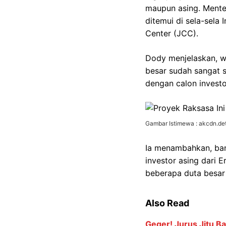
maupun asing. Mente
ditemui di sela-sela 
Center (JCC).
Dody menjelaskan, w
besar sudah sangat s
dengan calon investo
Gambar Istimewa : akcdn.det
Ia menambahkan, ban
investor asing dari 
beberapa duta besar
Also Read
Geger! Jurus Jitu B