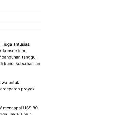
, juga antusias.
k konsorsium.
embangunan tanggul,
i kunci keberhasilan
Jawa untuk
 percepatan proyek
W mencapai US$ 80
ingga Jawa Timur