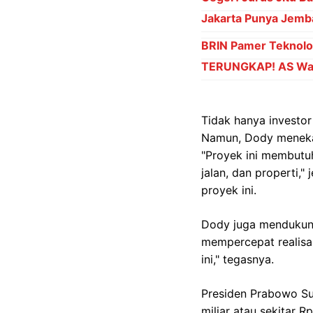
Jakarta Punya Jemb
BRIN Pamer Teknolog
TERUNGKAP! AS Waji
Tidak hanya investor 
Namun, Dody menekan
"Proyek ini membutu
jalan, dan properti,
proyek ini.
Dody juga mendukung
mempercepat realisas
ini," tegasnya.
Presiden Prabowo S
miliar atau sekitar 