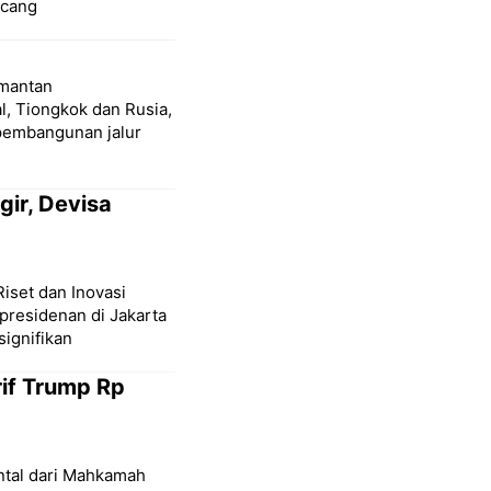
ncang
imantan
l, Tiongkok dan Rusia,
 pembangunan jalur
ir, Devisa
Riset dan Inovasi
presidenan di Jakarta
ignifikan
if Trump Rp
tal dari Mahkamah