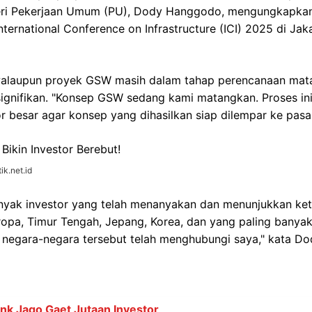
ri Pekerjaan Umum (PU), Dody Hanggodo, mengungkapkan 
International Conference on Infrastructure (ICI) 2025 di Ja
alaupun proyek GSW masih dalam tahap perencanaan matan
ignifikan. "Konsep GSW sedang kami matangkan. Proses ini
r besar agar konsep yang dihasilkan siap dilempar ke pasar
ik.net.id
yak investor yang telah menanyakan dan menunjukkan kete
Eropa, Timur Tengah, Jepang, Korea, dan yang paling banyak
 negara-negara tersebut telah menghubungi saya," kata Do
ank Jago Gaet Jutaan Investor