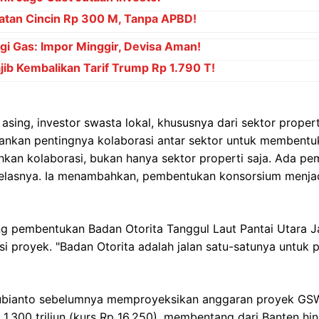
atan Cincin Rp 300 M, Tanpa APBD!
i Gas: Impor Minggir, Devisa Aman!
b Kembalikan Tarif Trump Rp 1.790 T!
asing, investor swasta lokal, khususnya dari sektor properti
kan pentingnya kolaborasi antar sektor untuk membentu
hkan kolaborasi, bukan hanya sektor properti saja. Ada p
" jelasnya. Ia menambahkan, pembentukan konsorsium menjad
 pembentukan Badan Otorita Tanggul Laut Pantai Utara 
i proyek. "Badan Otorita adalah jalan satu-satunya untuk
ubianto sebelumnya memproyeksikan anggaran proyek GS
Rp 1.300 triliun (kurs Rp 16.250), membentang dari Banten h