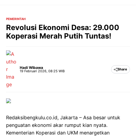
Langsung
ke
isi
PEMERINTAH
Revolusi Ekonomi Desa: 29.000
Koperasi Merah Putih Tuntas!
Hadi Wibawa
Share
19 Februari 2026, 08:25 WIB
Redaksibengkulu.co.id, Jakarta – Asa besar untuk
penguatan ekonomi akar rumput kian nyata.
Kementerian Koperasi dan UKM menargetkan