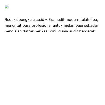
Redaksibengkulu.co.id – Era audit modern telah tiba,
menuntut para profesional untuk melampaui sekadar
pengisian daftar periksa. Kini, dunia audit bergerak
menuju pendekatan yang lebih strategis, berbasis
data, dan analitis. Seorang auditor dituntut tidak
hanya memahami risiko, tetapi juga mahir membaca
data kompleks dan merumuskan kesimpulan audit
yang kredibel. Menjawab kebutuhan krusial ini,
program pelatihan profesional SMART-AUDIT ATLAS
(Strategic Modern Audit with ATLAS) Batch 2
kembali dibuka untuk mengasah kemampuan audit
Anda menjadi lebih tajam dan relevan.
Inisiatif ini merupakan kolaborasi apik antara
Education Visionary Lab (EVL), Piranha Smart Center,