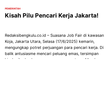
PEMERINTAH
Kisah Pilu Pencari Kerja Jakarta!
Redaksibengkulu.co.id – Suasana Job Fair di kawasan
Koja, Jakarta Utara, Selasa (17/6/2025) kemarin,
mengungkap potret perjuangan para pencari kerja. Di
balik antusiasme mencari peluang emas, tersimpan
kisah pilu dan harapan yang menggantung. Mereka
datang dengan bekal mimpi dan tekad yang kuat,
namun juga dengan beban tanggung jawab yang
berat dipundak.
Dimas (18), lulusan SMK, berharap segera
mendapatkan pekerjaan untuk meringankan beban
ekonomi keluarganya. Ayahnya telah tiada, dan ia kini
menjadi tulang punggung keluarga bersama ibunya