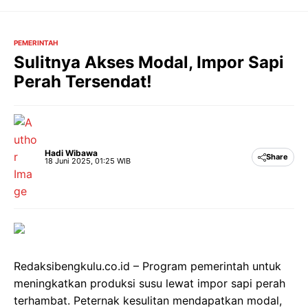
Langsung
ke
isi
PEMERINTAH
Sulitnya Akses Modal, Impor Sapi
Perah Tersendat!
Hadi Wibawa
Share
18 Juni 2025, 01:25 WIB
Redaksibengkulu.co.id – Program pemerintah untuk
meningkatkan produksi susu lewat impor sapi perah
terhambat. Peternak kesulitan mendapatkan modal,