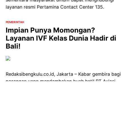
layanan resmi Pertamina Contact Center 135.
PEMERINTAH
Impian Punya Momongan?
Layanan IVF Kelas Dunia Hadir di
Bali!
Redaksibengkulu.co.id, Jakarta – Kabar gembira bagi
pasangan yang mendambakan buah hati! PT Aviasi
Pariwisata Indonesia (InJourney), melalui anak
usahanya InJourney Hospitality (PT Hotel Indonesia
Natour), menggandeng Alpha IVF Group dari
Malaysia untuk membangun pusat layanan fertilitas
berstandar internasional di Kawasan Ekonomi Khusus
(KEK) Sanur, Bali. Peletakan batu pertama telah