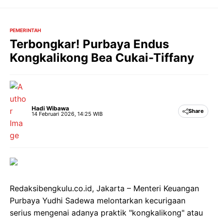
Langsung
ke
isi
PEMERINTAH
Terbongkar! Purbaya Endus
Kongkalikong Bea Cukai-Tiffany
Hadi Wibawa
Share
14 Februari 2026, 14:25 WIB
Redaksibengkulu.co.id, Jakarta – Menteri Keuangan
Purbaya Yudhi Sadewa melontarkan kecurigaan
serius mengenai adanya praktik "kongkalikong" atau