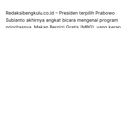
Redaksibengkulu.co.id – Presiden terpilih Prabowo
Subianto akhirnya angkat bicara mengenai program
prioritasnya, Makan Bergizi Gratis (MBG), yang kerap
menjadi sorotan publik. Ia mengungkapkan adanya
kampanye sistematis yang berupaya mendiskreditkan
program tersebut, dengan tudingan bahwa MBG
hanya merupakan bentuk pemborosan anggaran
negara. Prabowo dengan tegas membantah penilaian
negatif ini.
"Kami melaksanakan program ini dan menghadapi
kampanye luar biasa yang berusaha menjelek-
jelekkan, menyebut saya menghambur-hamburkan
uang," tegas Prabowo dalam sambutannya saat
peresmian Sekolah Polisi Pengembangan Gabungan
(SPPG) Polri di Palmerah, Jakarta Barat, pada Jumat
(13/2/2026).