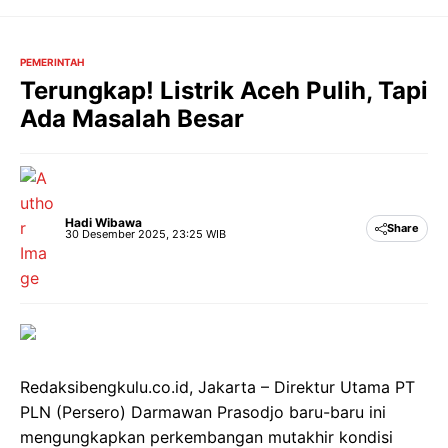
Langsung
ke
isi
PEMERINTAH
Terungkap! Listrik Aceh Pulih, Tapi
Ada Masalah Besar
Hadi Wibawa
Share
30 Desember 2025, 23:25 WIB
Redaksibengkulu.co.id, Jakarta – Direktur Utama PT
PLN (Persero) Darmawan Prasodjo baru-baru ini
mengungkapkan perkembangan mutakhir kondisi