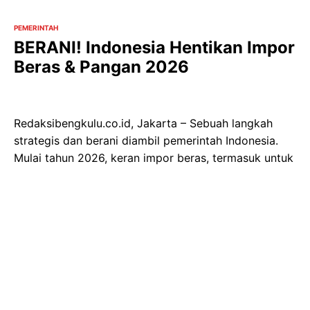
PEMERINTAH
BERANI! Indonesia Hentikan Impor
Beras & Pangan 2026
Redaksibengkulu.co.id, Jakarta – Sebuah langkah
strategis dan berani diambil pemerintah Indonesia.
Mulai tahun 2026, keran impor beras, termasuk untuk
kebutuhan industri, akan ditutup total. Keputusan ini
menandai komitmen serius dalam mewujudkan
kedaulatan pangan dan mengoptimalkan potensi
produksi dalam negeri.
Menteri Pertanian (Mentan) Andi Amran Sulaiman
menjelaskan bahwa kebijakan ini akan mulai berlaku
efektif pada 2026. Sebelumnya, sepanjang tahun