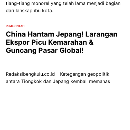
tiang-tiang monorel yang telah lama menjadi bagian
dari lanskap ibu kota.
PEMERINTAH
China Hantam Jepang! Larangan
Ekspor Picu Kemarahan &
Guncang Pasar Global!
Redaksibengkulu.co.id – Ketegangan geopolitik
antara Tiongkok dan Jepang kembali memanas
setelah Beijing secara resmi memberlakukan larangan
ekspor barang dan teknologi berfungsi ganda yang
ditujukan untuk sektor militer Jepang. Tokyo segera
merespons, menilai langkah tersebut sebagai
tindakan yang tidak dapat diterima dan berpotensi
memicu gejolak lebih lanjut, terutama di tengah