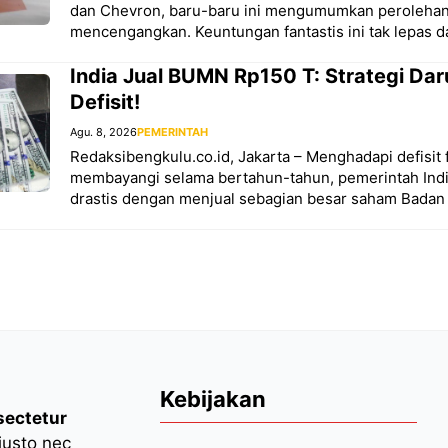
dan Chevron, baru-baru ini mengumumkan perolehan
mencengangkan. Keuntungan fantastis ini tak lepas d
India Jual BUMN Rp150 T: Strategi Dar
Defisit!
Agu. 8, 2026
PEMERINTAH
Redaksibengkulu.co.id, Jakarta – Menghadapi defisit f
membayangi selama bertahun-tahun, pemerintah Ind
drastis dengan menjual sebagian besar saham Badan
Kebijakan
sectetur
 justo nec