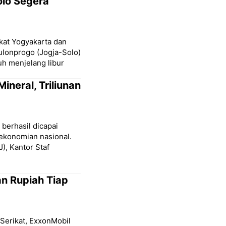
olo Segera
kat Yogyakarta dan
ulonprogo (Jogja-Solo)
uh menjelang libur
ineral, Triliunan
berhasil dicapai
ekonomian nasional.
), Kantor Staf
an Rupiah Tiap
Serikat, ExxonMobil