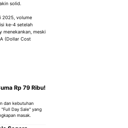
kin solid.
li 2025, volume
si ke-4 setelah
tony menekankan, meski
CA (Dollar Cost
Cuma Rp 79 Ribu!
on dan kebutuhan
"Full Day Sale" yang
ngkapan masak.