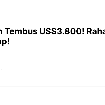
m Tembus US$3.800! Rah
ap!
IB