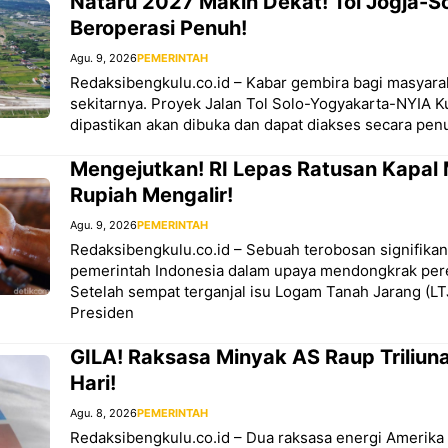
Nataru 2027 Makin Dekat! Tol Jogja-S
Beroperasi Penuh!
Agu. 9, 2026
PEMERINTAH
Redaksibengkulu.co.id – Kabar gembira bagi masyara
sekitarnya. Proyek Jalan Tol Solo-Yogyakarta-NYIA K
dipastikan akan dibuka dan dapat diakses secara pen
Mengejutkan! RI Lepas Ratusan Kapal M
Rupiah Mengalir!
Agu. 9, 2026
PEMERINTAH
Redaksibengkulu.co.id – Sebuah terobosan signifikan 
pemerintah Indonesia dalam upaya mendongkrak per
Setelah sempat terganjal isu Logam Tanah Jarang (LTJ
Presiden
GILA! Raksasa Minyak AS Raup Triliun
Hari!
Agu. 8, 2026
PEMERINTAH
Redaksibengkulu.co.id – Dua raksasa energi Amerika 