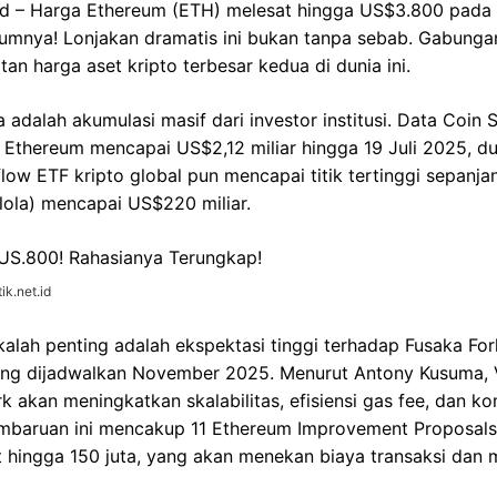
id – Harga Ethereum (ETH) melesat hingga US$3.800 pada 
umnya! Lonjakan dramatis ini bukan tanpa sebab. Gabungan
n harga aset kripto terbesar kedua di dunia ini.
 adalah akumulasi masif dari investor institusi. Data Coin
Ethereum mencapai US$2,12 miliar hingga 19 Juli 2025, dua 
flow ETF kripto global pun mencapai titik tertinggi sepanj
lola) mencapai US$220 miliar.
ik.net.id
 kalah penting adalah ekspektasi tinggi terhadap Fusaka Fo
ang dijadwalkan November 2025. Menurut Antony Kusuma, V
 akan meningkatkan skalabilitas, efisiensi gas fee, dan ko
embaruan ini mencakup 11 Ethereum Improvement Proposals 
t hingga 150 juta, yang akan menekan biaya transaksi dan