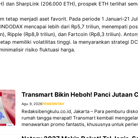
) dan SharpLink (206.000 ETH), prospek ETH terlihat sema
um tetap menjadi aset favorit. Pada periode 1 Januari-21 Ju
NDODAX mencapai lebih dari Rp5,7 triliun, menempati posi
iun), Ripple (Rp8,9 triliun), dan Fartcoin (Rp8,3 triliun). An
etap memiliki volatilitas tinggi. Ia menyarankan strategi D
nimalisir risiko fluktuasi harga.
Transmart Bikin Heboh! Panci Jutaan 
Agu. 9, 2026
PEMERINTAH
Redaksibengkulu.co.id, Jakarta – Para pemburu disk
rumah tangga merapat! Transmart kembali menggelar 
menawarkan promo fantastis, khususnya untuk perle