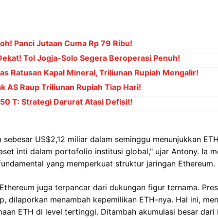
oh! Panci Jutaan Cuma Rp 79 Ribu!
ekat! Tol Jogja-Solo Segera Beroperasi Penuh!
s Ratusan Kapal Mineral, Triliunan Rupiah Mengalir!
k AS Raup Triliunan Rupiah Tiap Hari!
0 T: Strategi Darurat Atasi Defisit!
m sebesar US$2,12 miliar dalam seminggu menunjukkan ETH
 aset inti dalam portofolio institusi global," ujar Antony. I
 fundamental yang memperkuat struktur jaringan Ethereum.
Ethereum juga terpancar dari dukungan figur ternama. Pre
p, dilaporkan menambah kepemilikan ETH-nya. Hal ini, men
an ETH di level tertinggi. Ditambah akumulasi besar dari in