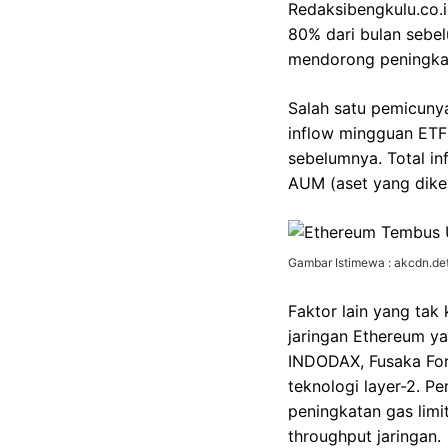
Redaksibengkulu.co.
80% dari bulan sebel
mendorong peningkata
Salah satu pemicunya
inflow mingguan ETF 
sebelumnya. Total in
AUM (aset yang dike
Gambar Istimewa : akcdn.det
Faktor lain yang tak
jaringan Ethereum y
INDODAX, Fusaka Fork
teknologi layer-2. P
peningkatan gas limi
throughput jaringan.