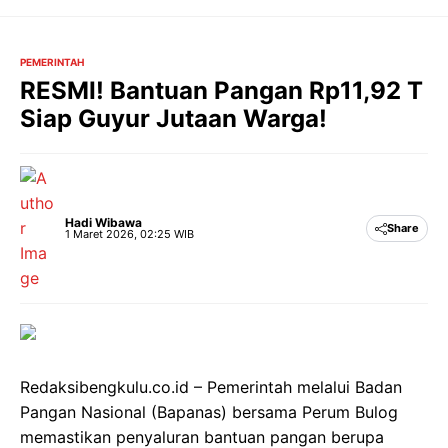
Langsung
ke
isi
PEMERINTAH
RESMI! Bantuan Pangan Rp11,92 T
Siap Guyur Jutaan Warga!
Hadi Wibawa
Share
1 Maret 2026, 02:25 WIB
Redaksibengkulu.co.id – Pemerintah melalui Badan
Pangan Nasional (Bapanas) bersama Perum Bulog
memastikan penyaluran bantuan pangan berupa