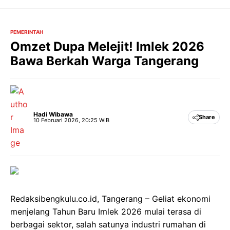
Langsung
ke
isi
PEMERINTAH
Omzet Dupa Melejit! Imlek 2026
Bawa Berkah Warga Tangerang
Hadi Wibawa
Share
10 Februari 2026, 20:25 WIB
Redaksibengkulu.co.id, Tangerang – Geliat ekonomi
menjelang Tahun Baru Imlek 2026 mulai terasa di
berbagai sektor, salah satunya industri rumahan di