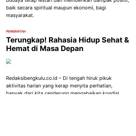
budaya tetap lestari dan memberikan dampak positif,
baik secara spiritual maupun ekonomi, bagi
masyarakat.
PEMERINTAH
Terungkap! Rahasia Hidup Sehat &
Hemat di Masa Depan
Redaksibengkulu.co.id – Di tengah hiruk pikuk
aktivitas harian yang kerap menyita perhatian,
banyak dari kita cenderung mengabaikan kondisi
kesehatan, baru tersadar saat tubuh mulai
mengirimkan ‘sinyal’ peringatan: kelelahan yang tak
wajar, kesulitan fokus, atau serangkaian sakit ringan
yang datang berulang. Paradigma "menunggu sakit
baru berobat" ini sejatinya keliru. Kunci utama untuk